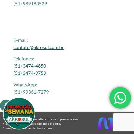
(51) 989183529
E-mail:
contato@akrosul.com.br
Telefones:
(51) 3474-4850
(51) 3474-9759
WhatsApp:
(51) 99361-7279
* Os preços podem ser alterados sem prévio aviso.
* Sujeito a disponibilidade de estoque.
* Imagens meramente ilustrativas.