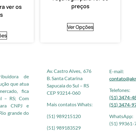
preços
ra ver os
s
Ver Opções
ões
Av. Castro Alves, 676
E-mail:
buidora de
B. Santa Catarina
contato@akr
rução que atua
Sapucaia do Sul – RS
Telefones:
rcado, fica
CEP 93214-060
(51) 3474-4
ul – RS; Com
Mais contatos Whats:
(51) 3474-9
 para CNPJ e
Rio grande do
(51) 989215120
WhatsApp:
(51) 99361-
(51) 989183529