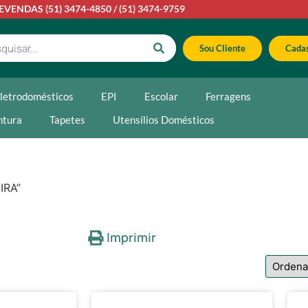
LEVENDAS
(51) 3474-4850
/
(51) 3474-9759
Sou Cliente
Cadas
letrodomésticos
EPI
Escolar
Ferragens
ntura
Tapetes
Utensílios Domésticos
IRA”
Imprimir