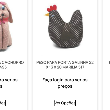
A CACHORRO
PESO PARA PORTA GALINHA 22
 495
X 13 X 20 MARILIA 517
ra ver os
Faça login para ver os
s
preços
ões
Ver Opções