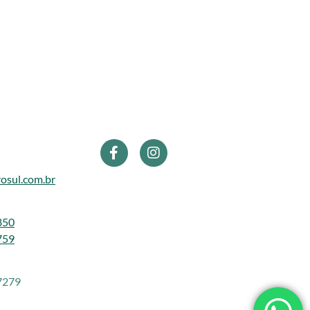
osul.com.br
850
759
7279