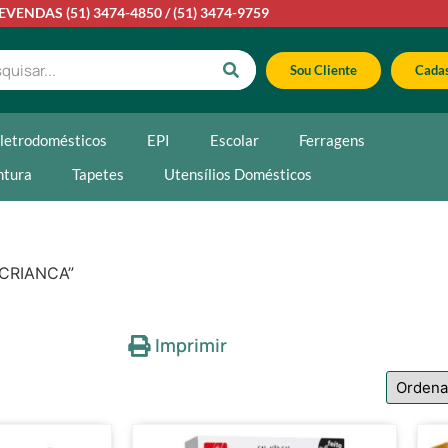
LEVENDAS
(51) 3474-4850
/
(51) 3474-9759
Sou Cliente
Cadas
letrodomésticos
EPI
Escolar
Ferragens
ntura
Tapetes
Utensílios Domésticos
 CRIANCA”
Imprimir