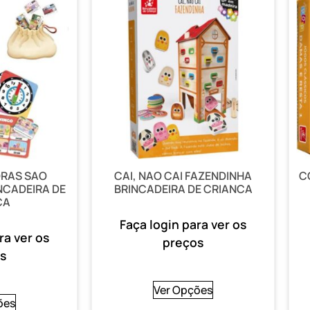
ORAS SAO
CAI, NAO CAI FAZENDINHA
C
NCADEIRA DE
BRINCADEIRA DE CRIANCA
CA
Faça login para ver os
ra ver os
preços
s
Ver Opções
ões