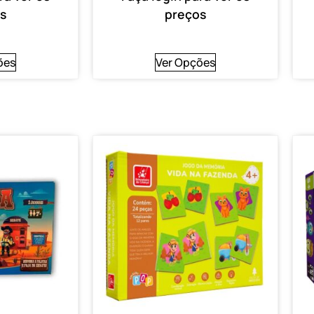
s
preços
ões
Ver Opções