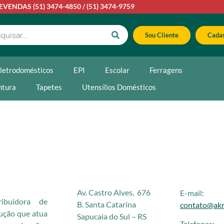
LEVENDAS
(51) 3474-4850
/
(51) 3474-9759
Sou Cliente
Cadas
letrodomésticos
EPI
Escolar
Ferragens
ntura
Tapetes
Utensílios Domésticos
Av. Castro Alves, 676
E-mail:
buidora de
B. Santa Catarina
contato@akr
rução que atua
Sapucaia do Sul – RS
Telefones: