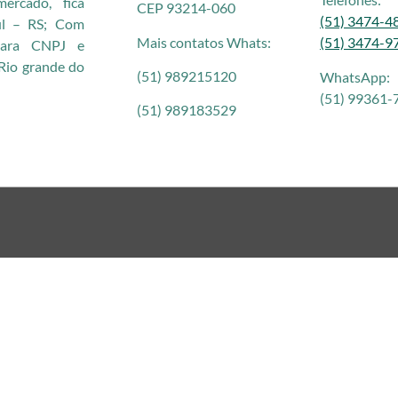
rcado, fica
CEP 93214-060
(51) 3474-4
ul – RS; Com
Mais contatos Whats:
(51) 3474-9
 para CNPJ e
Rio grande do
(51) 989215120
WhatsApp:
(51) 99361-
(51) 989183529