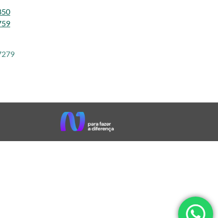
850
759
7279