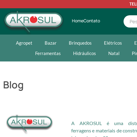
TE
Home
Contato
Agropet
Bazar
Brinquedos
Elétricos
E
Ferramentas
Hidráulicos
Natal
Pi
Blog
A AKROSUL é uma distri
ferragens e materiais de const