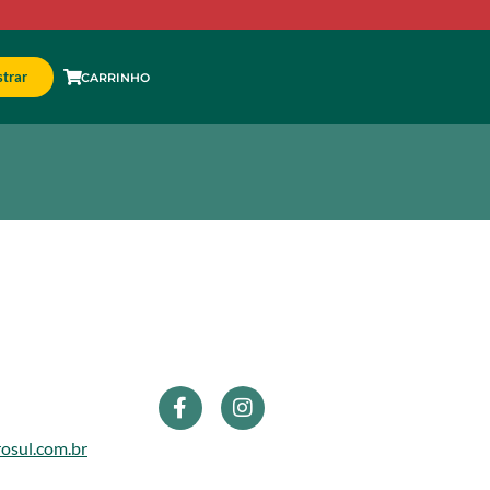
trar
CARRINHO
osul.com.br